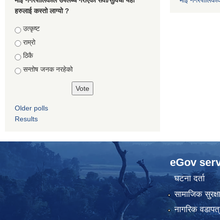
माई नगरपालिकाले उपलब्ध गराएको सेवा/सुविधा यहाँ
माई नगरपालिका
हरुलाई कस्तो लाग्यो ?
Choices
उत्कृष्ट
राम्रो
ठिकै
सन्तोष जनक नरहेको
Older polls
Results
eGov serv
घटना दर्ता
सामाजिक सुरक्ष
नागरिक वडापत्