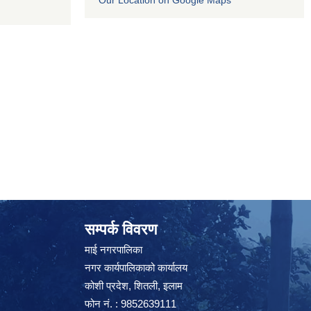
Our Location on Google Maps
सम्पर्क विवरण
माई नगरपालिका
नगर कार्यपालिकाको कार्यालय
कोशी प्रदेश, शितली, इलाम
फोन नं. : 9852639111