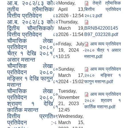
आ.ब. २०८२/८३ को
८२
Monday,
तेस्रो त्रैमासिक
तृतीय त्रैमासिक
/
April 13,
बित्तीय प्रतिवेदन
वित्तीय प्रतिवेदन
८३
2026 - 12:54
२०८२.pdf
आ.ब. २०८२/८३ को
८२
Thursday,
द्वितीय चौमासिकको
/
March 19,
BRNB42200145
वित्तीय प्रतिवेदन
८३
2026 - 11:54
B97_032328.pdf
चौमासिक लेखा
८०
Friday, July
आय व्यय प्रतिवेदन
प्रतिवेदन २०८०
/
19, 2024 -
२०८० चैत्र १ असार
चैत्र १ देखि २०८१
८१
10:15
मसान्त.pdf
असार मसान्त
चौमासिक लेखा
८०
Sunday,
आय व्यय प्रतिवेदन
प्रतिवेदन २०८०
/
March 17,
२०८० मङ्सिर १
मङ्सिर १ देखि फागुन
८१
2024 - 15:02
फागुन मसान्त.pdf
मसान्त
चौमासिक लेखा
Tuesday,
८०
आय व्यय प्रतिवेदन
प्रतिवेदन २०८०
November
/
२०८० श्रावण १
श्रावण १ देखि
21, 2023 -
८१
कार्तिक मसान्त.pdf
कार्तिक मसान्त
12:45
वित्तीय प्रगति
७९
Wednesday,
प्रतिवेदन :
-८
March 15,