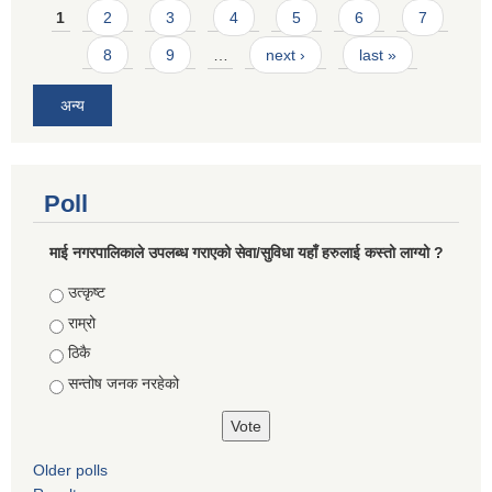
Pages
1
2
3
4
5
6
7
8
9
…
next ›
last »
अन्य
Poll
माई नगरपालिकाले उपलब्ध गराएको सेवा/सुविधा यहाँ हरुलाई कस्तो लाग्यो ?
Choices
उत्कृष्ट
राम्रो
ठिकै
सन्तोष जनक नरहेको
Older polls