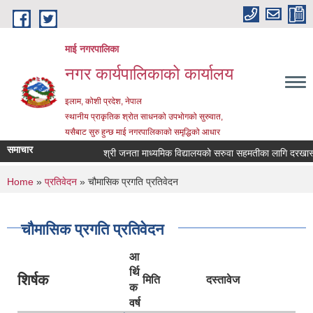
Skip to main content
माई नगरपालिका
नगर कार्यपालिकाको कार्यालय
इलाम, कोशी प्रदेश, नेपाल
स्थानीय प्राकृतिक श्रोत साधनको उपभोगको सुरुवात,
यसैबाट सुरु हुन्छ माई नगरपालिकाको समृद्धिको आधार
समाचार
श्री जनता माध्यमिक विद्यालयको सरुवा सहमतीका लागि दरखास्त आह्
You are here
Home
»
प्रतिवेदन
» चौमासिक प्रगति प्रतिवेदन
चौमासिक प्रगति प्रतिवेदन
आ
र्थि
शिर्षक
मिति
दस्तावेज
क
वर्ष