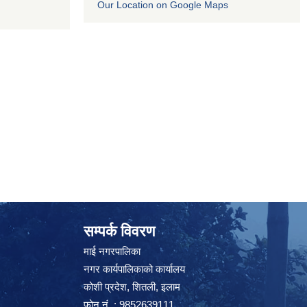
Our Location on Google Maps
सम्पर्क विवरण
माई नगरपालिका
नगर कार्यपालिकाको कार्यालय
कोशी प्रदेश, शितली, इलाम
फोन नं. : 9852639111