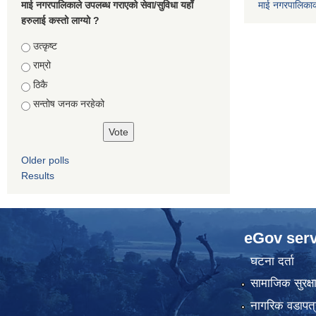
माई नगरपालिकाले उपलब्ध गराएको सेवा/सुविधा यहाँ
माई नगरपालिका
हरुलाई कस्तो लाग्यो ?
Choices
उत्कृष्ट
राम्रो
ठिकै
सन्तोष जनक नरहेको
Older polls
Results
eGov serv
घटना दर्ता
सामाजिक सुरक्ष
नागरिक वडापत्