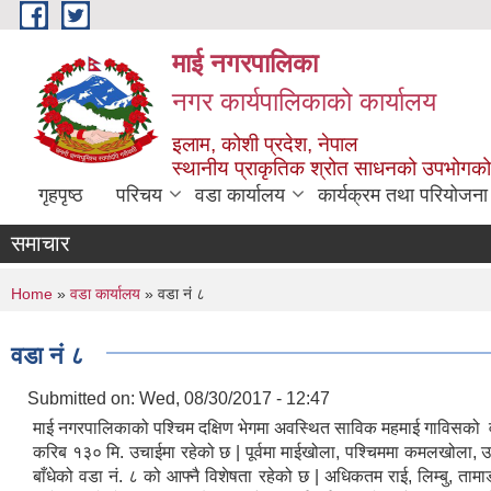
Skip to main content
माई नगरपालिका
नगर कार्यपालिकाको कार्यालय
इलाम, कोशी प्रदेश, नेपाल
स्थानीय प्राकृतिक श्रोत साधनको उपभोगको 
गृहपृष्ठ
परिचय
वडा कार्यालय
कार्यक्रम तथा परियोजना
समाचार
You are here
Home
»
वडा कार्यालय
» वडा नं ८
वडा नं ८
Submitted on:
Wed, 08/30/2017 - 12:47
माई नगरपालिकाको पश्चिम दक्षिण भेगमा अवस्थित साविक महमाई गाविसको वड
करिब १३० मि. उचाईमा रहेको छ | पूर्वमा माईखोला, पश्चिममा कमलखोला, उत
बाँधेको वडा नं. ८ को आफ्नै विशेषता रहेको छ | अधिकतम राई, लिम्बु, तामा