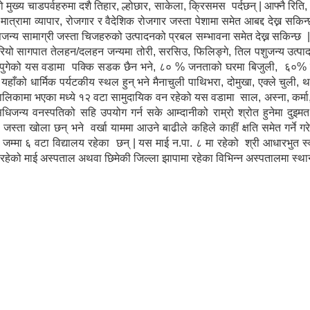
 मुख्य चाडपर्वहरुमा दशै तिहार, ल्होछार, साकेला, क्रिसमस पर्दछन् | आफ्नै रिति, 
्रामा व्यापार, रोजगार र वैदेशिक रोजगार जस्ता पेशामा समेत आबद्द देख्न सकिन्छ
ँसजन्य सामाग्री जस्ता चिजहरुको उत्पादनको प्रबल सम्भावना समेत देख्न सकिन्
रियो सागपात तेलहन/दलहन जन्यमा तोरी, सरसिउ, फिलिङ्गे, तिल पशुजन्य उत्पादन
सुबिधा पुगेको यस वडामा पक्कि सडक छैन भने, ८० % जनताको घरमा बिजुली, ६०
 यहाँको धार्मिक पर्यटकीय स्थल हुन् भने मैनाचुली पाथिभरा, दोमुखा, एक्ले चुली, 
| पालिकामा भएका मध्ये १२ वटा सामुदायिक वन रहेको यस वडामा साल, अस्ना, कर्मा
 औसधिजन्य वनस्पतिको सहि उपयोग गर्न सके आम्दानीको राम्रो श्रोत हुनेमा दुइम
ला जस्ता खोला छन् भने वर्खा याममा आउने बाढीले कहिले काहीं क्षति समेत गर्ने 
्मा ६ वटा विद्यालय रहेका छन् | यस माई न.पा. ८ मा रहेको श्री आधारभुत स्वास
ा रहेको माई अस्पताल अथवा छिमेकी जिल्ला झापामा रहेका विभिन्न अस्पतालमा स्था