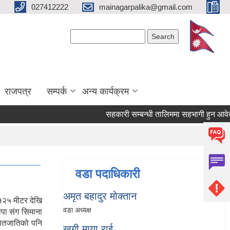
027412222
mainagarpalika@gmail.com
Search form
Search
राजपत्र
सम्पर्क
अन्य कार्यक्रम
सहकारी सम्बन्धी तालिममा सहभागी हुन आवेदन दि
वडा पदाधिकारी
अमृत बहादुर मोक्तान
 १२५ मीटर देखि
वडा अध्यक्ष
ापा संग सिमाना
 जातजातिको पनि
खगी माया राई