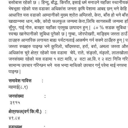
बसोबास रहेको छ । हिन्दु, बौद्ध, किराँत, इसाई धर्म मनाउने यहाँका स्थानीयको
भेषभूसा रहेको यस वडाका अधिकांस जनता कृषि पेशामा आबद्द छन् भने केहि मात
आधारित यस वडाको आम्दानीको मुख्य श्रोत अम्लिसो, केरा, बाँस हो भने बा
खाद्यान्नमा धान, मकै, कोदो फलफुल जन्यमा केरा,लिचि सागसब्जी जन्यमा ह
सुँगुर, गाई गोरु, बाख्रा यहाँका प्रमुख उत्पादन हुन् | ८० % सडक 
स्वच्छ खानेपानीको सुबिधा पुगेको छ | गुम्बा, जोरपोखरी, माङ्हिम जस्ता ठाउँ
ठाउहरु आन्तरिक लगायत बाह्य पर्यटनलाई आकर्षण गर्न सक्ने ठाउँहरु हुन् 
जस्ता रुखहरु पाइन्छ भने कुरिलो, चाँदमरुवा, हर्रा, बर्रा, अमला जस्ता
अधिकांस चुरे क्षेत्र रहेको यस वडामा चेपे, राते, संङ्लो, मंङ्लो, लालखो
जनसंख्या रहेको यस वडामा १ वटा मावि, ४ वटा आ.वि. र २ वटा निजि गरि जम
सामान्य उपचार गरिन्छन भने यस भन्दा माथिको उपचार गर्नु परेमा माई नगरम
पाइन्छ |
समावेश गाविस :
महमाई(८,९)
जनसंख्या :
३९१५
क्षेत्रफल(वर्ग कि.मी.) :
४९.८४
वडाध्यक्ष :