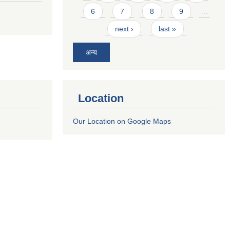
6
7
8
9
…
next ›
last »
अन्य
Location
Our Location on Google Maps