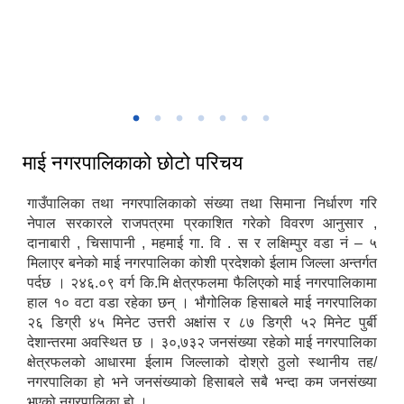
माई नगरपालिकाको नगर सभा तथा बजेट अधिवेशन
माई नगरपालिका - प्रवेशद्वार शुक्रबारे इलाम
चिलिङकोट चियाबगान
माई नगरपालिकाद्वारा आयोजित सार्वजनिक सुनुवाई कार्यक्रम
माई नगरपालिकाको छोटो परिचय
गाउँपालिका तथा नगरपालिकाको संख्या तथा सिमाना निर्धारण गरि
नेपाल सरकारले राजपत्रमा प्रकाशित गरेको विवरण आनुसार ,
दानाबारी , चिसापानी , महमाई गा. वि . स र लक्षिम्पुर वडा नं – ५
मिलाएर बनेको माई नगरपालिका कोशी प्रदेशको ईलाम जिल्ला अन्तर्गत
पर्दछ । २४६.०९ वर्ग कि.मि क्षेत्रफलमा फैलिएको माई नगरपालिकामा
हाल १० वटा वडा रहेका छन् । भौगोलिक हिसाबले माई नगरपालिका
२६ डिग्री ४५ मिनेट उत्तरी अक्षांस र ८७ डिग्री ५२ मिनेट पुर्बी
देशान्तरमा अवस्थित छ । ३०,७३२ जनसंख्या रहेको माई नगरपालिका
क्षेत्रफलको आधारमा ईलाम जिल्लाको दोश्रो ठुलो स्थानीय तह/
नगरपालिका हो भने जनसंख्याको हिसाबले सबै भन्दा कम जनसंख्या
भएको नगरपालिका हो ।