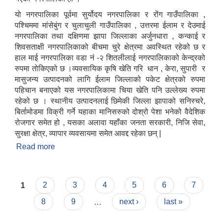
यो नगरपालिका पूर्वमा सुर्योदय नगरपालिका र रोंग गाउँपालिका ,
पश्चिममा मांसेबुंग र चुलाचुली गाउँपालिका , उत्तरमा ईलाम र देउमाई
नगरपालिका तथा दक्षिणमा झापा जिल्लाका अर्जुनधारा , कन्काई र
शिवसताक्षी नगरपालिकाको बीचमा चुरे क्षेत्रमा अवस्थित रहेको छ र
हाल माई नगरपालिका वडा नं -२ शितलीलाई नगरपालिकाको केन्द्रको
रुपमा तोकिएको छ ।व्यवसायिक कृषि खेति गरि धान , केरा, सुपारी र
मासुजन्य उत्पादनको लागि ईलाम जिल्लाको पकेट क्षेत्रको रुपमा
पहिचान बनाएको यस नगरपालिकामा चिया खेति पनि उल्लेख्य रुपमा
रहेको छ । स्थानीय उत्पादनलाई छिमेकी जिल्ला झापाको सनिस्चरे,
बिर्तामोडमा विक्री गर्ने यहाका मानिसरुको दोश्रो पेशा भनेको वैदेशिक
रोजगार समेत हो , यसका अलावा यहाँका जनता सरकारी, निजि सेवा,
सुरक्षा क्षेत्र, व्यापार व्यवसायमा समेत आवद्द रहेका छन् |
Read more
about माई नगरपालिकाको छोटो परिचय
Pages
1
2
3
4
5
6
7
8
9
…
next ›
last »