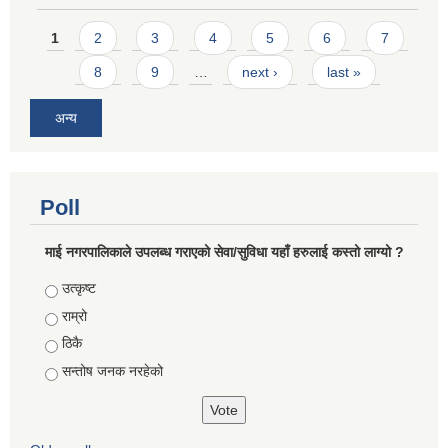
Pages
1
2
3
4
5
6
7
8
9
…
next ›
last »
अन्य
Poll
माई नगरपालिकाले उपलब्ध गराएको सेवा/सुविधा यहाँ हरुलाई कस्तो लाग्यो ?
Choices
उत्कृष्ट
राम्रो
ठिकै
सन्तोष जनक नरहेको