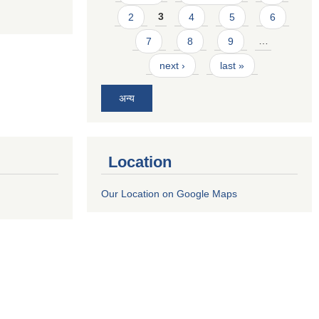
2
3
4
5
6
7
8
9
…
next ›
last »
अन्य
Location
Our Location on Google Maps