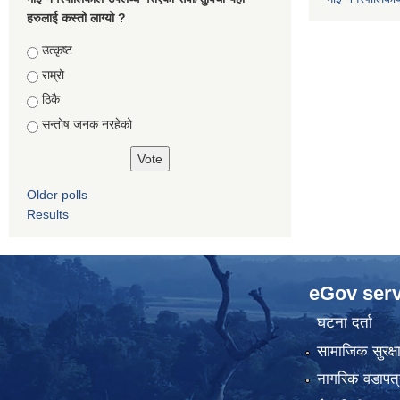
हरुलाई कस्तो लाग्यो ?
Choices
उत्कृष्ट
राम्रो
ठिकै
सन्तोष जनक नरहेको
Older polls
Results
eGov serv
घटना दर्ता
सामाजिक सुरक्ष
नागरिक वडापत्