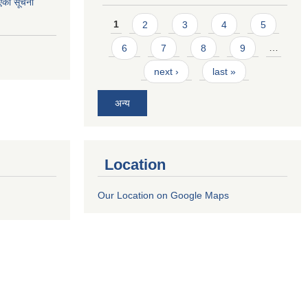
एको सूचना
Pages
1
2
3
4
5
6
7
8
9
…
next ›
last »
अन्य
Location
Our Location on Google Maps