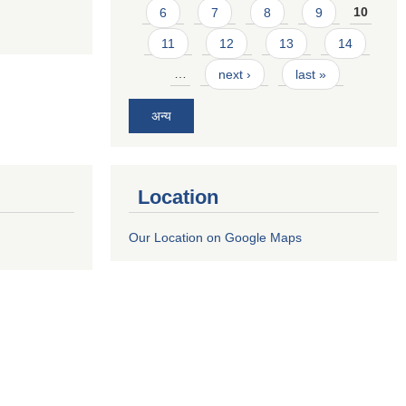
6
7
8
9
10
11
12
13
14
…
next ›
last »
अन्य
Location
Our Location on Google Maps