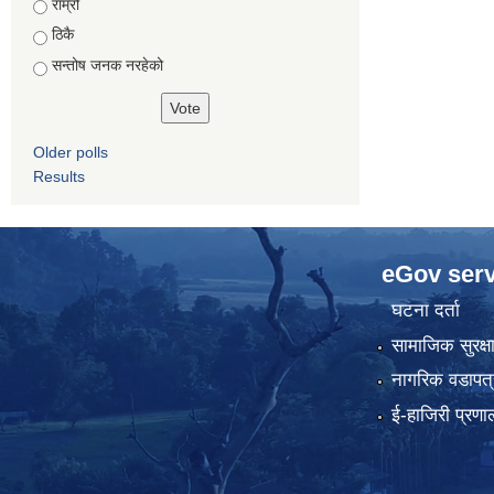
राम्रो
ठिकै
सन्तोष जनक नरहेको
Older polls
Results
eGov serv
घटना दर्ता
सामाजिक सुरक्ष
नागरिक वडापत्
ई-हाजिरी प्रणा