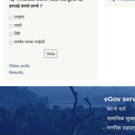
हरुलाई कस्तो लाग्यो ?
Choices
उत्कृष्ट
राम्रो
ठिकै
सन्तोष जनक नरहेको
Older polls
Results
eGov serv
घटना दर्ता
सामाजिक सुरक्ष
नागरिक वडापत्