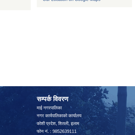
सम्पर्क विवरण
माई नगरपालिका
नगर कार्यपालिकाको कार्यालय
कोशी प्रदेश, शितली, इलाम
फोन नं. : 9852639111