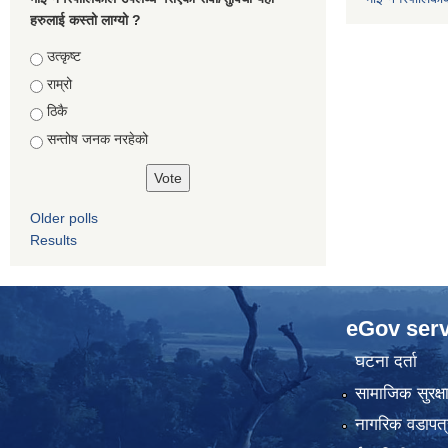
हरुलाई कस्तो लाग्यो ?
Choices
उत्कृष्ट
राम्रो
ठिकै
सन्तोष जनक नरहेको
Older polls
Results
eGov serv
घटना दर्ता
सामाजिक सुरक्ष
नागरिक वडापत्