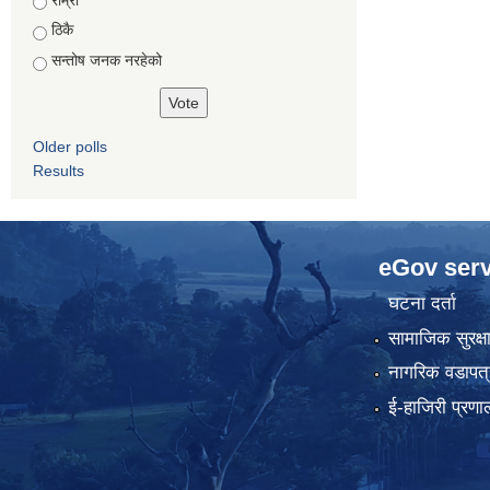
ठिकै
सन्तोष जनक नरहेको
Older polls
Results
eGov serv
घटना दर्ता
सामाजिक सुरक्ष
नागरिक वडापत्
ई-हाजिरी प्रणा