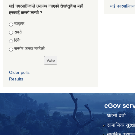
माई नगरपालिकाले उपलब्ध गराएको सेवा/सुविधा यहाँ
माई नगरपालिका
हरुलाई कस्तो लाग्यो ?
Choices
उत्कृष्ट
राम्रो
ठिकै
सन्तोष जनक नरहेको
Older polls
Results
eGov serv
घटना दर्ता
सामाजिक सुरक्ष
नागरिक वडापत्