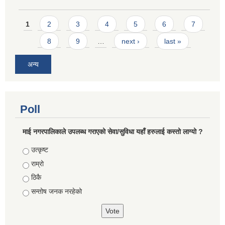
Pages
1
2
3
4
5
6
7
8
9
…
next ›
last »
अन्य
Poll
माई नगरपालिकाले उपलब्ध गराएको सेवा/सुविधा यहाँ हरुलाई कस्तो लाग्यो ?
Choices
उत्कृष्ट
राम्रो
ठिकै
सन्तोष जनक नरहेको