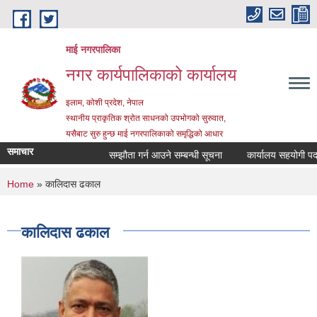
Skip to main content
माई नगरपालिका
नगर कार्यपालिकाको कार्यालय
इलाम, कोशी प्रदेश, नेपाल
स्थानीय प्राकृतिक श्रोत साधनको उपभोगको सुरुवात,
यसैबाट सुरु हुन्छ माई नगरपालिकाको समृद्धिको आधार
समाचार
सम्झौता गर्न आउने सम्बन्धी सूचना
कार्यालय सहयोगी पदमा सेव
You are here
Home
» कालिदास ढकाल
कालिदास ढकाल