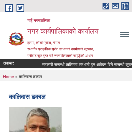
Skip to main content
माई नगरपालिका
नगर कार्यपालिकाको कार्यालय
इलाम, कोशी प्रदेश, नेपाल
स्थानीय प्राकृतिक श्रोत साधनको उपभोगको सुरुवात,
यसैबाट सुरु हुन्छ माई नगरपालिकाको समृद्धिको आधार
समाचार
सहकारी सम्बन्धी तालिममा सहभागी हुन आवेदन दिने सम्बन्धी सूचना
You are here
Home
» कालिदास ढकाल
कालिदास ढकाल