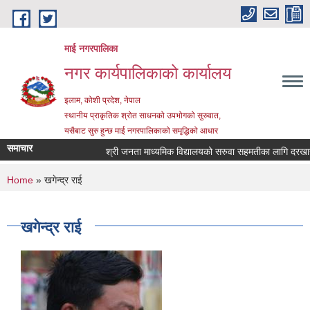
Skip to main content
माई नगरपालिका
नगर कार्यपालिकाको कार्यालय
इलाम, कोशी प्रदेश, नेपाल
स्थानीय प्राकृतिक श्रोत साधनको उपभोगको सुरुवात,
यसैबाट सुरु हुन्छ माई नगरपालिकाको समृद्धिको आधार
समाचार
श्री जनता माध्यमिक विद्यालयको सरुवा सहमतीका लागि दरखास्त आ
You are here
Home
» खगेन्द्र राई
खगेन्द्र राई