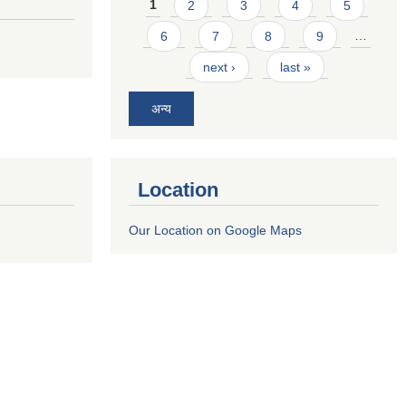
Pages
1
2
3
4
5
6
7
8
9
…
next ›
last »
अन्य
Location
Our Location on Google Maps