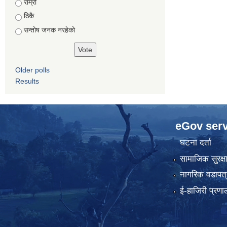
राम्रो
ठिकै
सन्तोष जनक नरहेको
Older polls
Results
eGov serv
घटना दर्ता
सामाजिक सुरक्ष
नागरिक वडापत्
ई-हाजिरी प्रणा