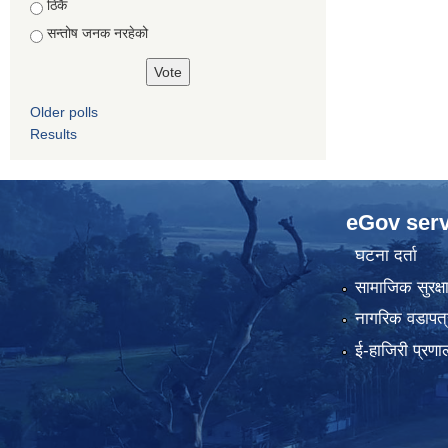
ठिकै
सन्तोष जनक नरहेको
Older polls
Results
eGov serv
घटना दर्ता
सामाजिक सुरक्ष
नागरिक वडापत्
ई-हाजिरी प्रणा