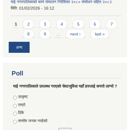
माई नगरपालिकाको कार्य संचालन निर्देशिका २०८० संसोधन सहित २०८२
मिति:
01/02/2026 - 16:12
Pages
1
2
3
4
5
6
7
8
9
…
next ›
last »
अन्य
Poll
माई नगरपालिकाले उपलब्ध गराएको सेवा/सुविधा यहाँ हरुलाई कस्तो लाग्यो ?
Choices
उत्कृष्ट
राम्रो
ठिकै
सन्तोष जनक नरहेको