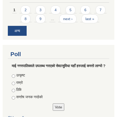
Pages
1
2
3
4
5
6
7
8
9
…
next ›
last »
अन्य
Poll
माई नगरपालिकाले उपलब्ध गराएको सेवा/सुविधा यहाँ हरुलाई कस्तो लाग्यो ?
Choices
उत्कृष्ट
राम्रो
ठिकै
सन्तोष जनक नरहेको