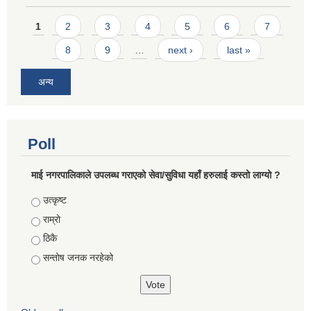
Pages
1
2
3
4
5
6
7
8
9
…
next ›
last »
अन्य
Poll
माई नगरपालिकाले उपलब्ध गराएको सेवा/सुविधा यहाँ हरुलाई कस्तो लाग्यो ?
Choices
उत्कृष्ट
राम्रो
ठिकै
सन्तोष जनक नरहेको