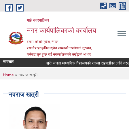
Skip to main content
माई नगरपालिका
नगर कार्यपालिकाको कार्यालय
इलाम, कोशी प्रदेश, नेपाल
स्थानीय प्राकृतिक श्रोत साधनको उपभोगको सुरुवात,
यसैबाट सुरु हुन्छ माई नगरपालिकाको समृद्धिको आधार
समाचार
श्री जनता माध्यमिक विद्यालयको सरुवा सहमतीका लागि दरखास्त
You are here
Home
» नवराज खत्री
नवराज खत्री