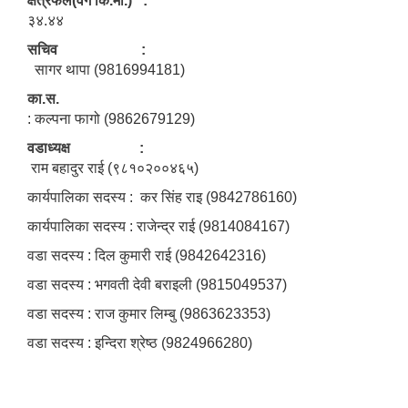
क्षेत्रफल(वर्ग कि.मी.) :
३४.४४
सचिव :
सागर थापा (9816994181)
का.स.
: कल्पना फागो (9862679129)
वडाध्यक्ष :
राम बहादुर राई (९८१०२००४६५)
कार्यपालिका सदस्य : कर सिंह राइ (9842786160)
कार्यपालिका सदस्य : राजेन्द्र राई (9814084167)
वडा सदस्य : दिल कुमारी राई (9842642316)
वडा सदस्य : भगवती देवी बराइली (9815049537)
वडा सदस्य : राज कुमार लिम्बु (9863623353)
वडा सदस्य : इन्दिरा श्रेष्ठ (9824966280)