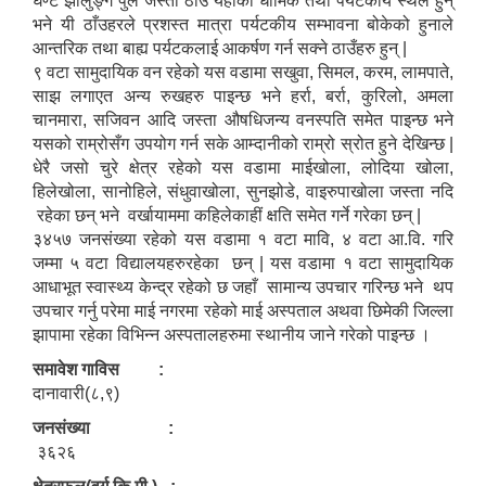
घण्टे झोलुङ्गे पुल जस्ता ठाउँ यहाँको धार्मिक तथा पर्यटकीय स्थल हुन्
भने यी ठाँउहरले प्रशस्त मात्रा पर्यटकीय सम्भावना बोकेको हुनाले
आन्तरिक तथा बाह्य पर्यटकलाई आकर्षण गर्न सक्ने ठाउँहरु हुन् |
९ वटा सामुदायिक वन रहेको यस वडामा सखुवा, सिमल, करम, लामपाते,
साझ लगाएत अन्य रुखहरु पाइन्छ भने हर्रा, बर्रा, कुरिलो, अमला
चानमारा, सजिवन आदि जस्ता औषधिजन्य वनस्पति समेत पाइन्छ भने
यसको राम्रोसँग उपयोग गर्न सके आम्दानीको राम्रो स्रोत हुने देखिन्छ |
धेरै जसो चुरे क्षेत्र रहेको यस वडामा माईखोला, लोदिया खोला,
हिलेखोला, सानोहिले, संधुवाखोला, सुनझोडे, वाइरुपाखोला जस्ता नदि
रहेका छन् भने वर्खायाममा कहिलेकाहीं क्षति समेत गर्ने गरेका छन् |
३४५७ जनसंख्या रहेको यस वडामा १ वटा मावि, ४ वटा आ.वि. गरि
जम्मा ५ वटा विद्यालयहरुरहेका छन् | यस वडामा १ वटा सामुदायिक
आधाभूत स्वास्थ्य केन्द्र रहेको छ जहाँ सामान्य उपचार गरिन्छ भने थप
उपचार गर्नु परेमा माई नगरमा रहेको माई अस्पताल अथवा छिमेकी जिल्ला
झापामा रहेका विभिन्न अस्पतालहरुमा स्थानीय जाने गरेको पाइन्छ ।
समावेश गाविस :
दानावारी(८,९)
जनसंख्या :
३६२६