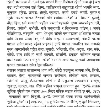
रहेको यस वडा नं. १ को एक आफ्नो भिन्न विशेषता रहेको वडा हो | यस
वडा बढी मात्रामा राई, लिम्बू, जातिहरुको बाहुल्यता रहेको भएपनि मगर,
सुनुवार, श्रेष्ठ, तामाङ, क्षेत्री, ब्राम्हण, कामी, दमाई, सार्की, गुरुङ र
भुजेल जस्ता जातजातिहरुको पनि बसोबास रहेको छ | किरात, इसाई,
बौद्ध हिन्दु धर्म मनाउने यहाँका स्थानीयहरुको मुख्य चाडपर्वहरु दशैँ,
तिहार, उधौली, उभौली, माघे सक्रान्ती र क्रिसमस पर्दछन् | आफ्नै
रीतिरिवाज, संस्कृति, भाषा, भेषभूसा रहेको यस वडाका अधिकांस जनता
कृषि पेशामा आबद्द छन् भने केहि मात्रामा ब्यावसायी, नोकरी जस्ता
पेशामा समेत आबद्द रहेको पाइन्छ | कृषि पेशामा आधारित यस वडाको
मुख्य आम्दानीको श्रोत केरा, सुपारी, अम्लिसो, बाँस, अदुवा, धान, मकै,
कोदो, दाल आदि हो साथै कागती, खोर्सानी, टमाटर, सजिवन जस्ता
वालीहरुको उत्पादन हुने गरेको छ भने अन्य फलफुलको उत्पादनमा
प्रबल सम्भावना समेत देख्न सकिन्छ |
यसका अलावा खाद्यान्नमा धान, मकै, कोदो फलफुल जन्यमा आँप, लिची,
कटहर, केरा, सागसब्जी जन्यमा रायोसाग, तोरीको साग, टमाटर,
खोर्सानी, आलु, तेलजन्यमा तोरी साथै पशुजन्य उत्पादनमा बाख्रा,
सुङ्गुर, कुखुरा, गाई, भैँसी यहाँका प्रमुख उत्पादन हुन् | ९०% सडक
सुबिधा पुगेको यस वडामा ७०० मिटर पक्कि सडक रहेको छ भने, ८७%
जनताको घरमा बिजुली, ३५% जनताको घरमा स्वच्छ खानेपानीको
सुबिधा पुगेको छ | खत्रक्पा, १३ कुनेसिमसार, तारेभिर, ९ कुने सिमसार,