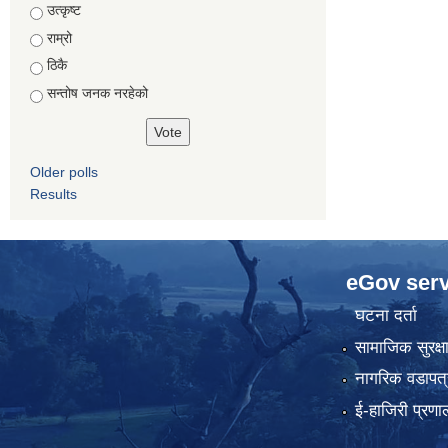
Choices
उत्कृष्ट
राम्रो
ठिकै
सन्तोष जनक नरहेको
Older polls
Results
eGov serv
घटना दर्ता
सामाजिक सुरक्ष
नागरिक वडापत्
ई-हाजिरी प्रणा