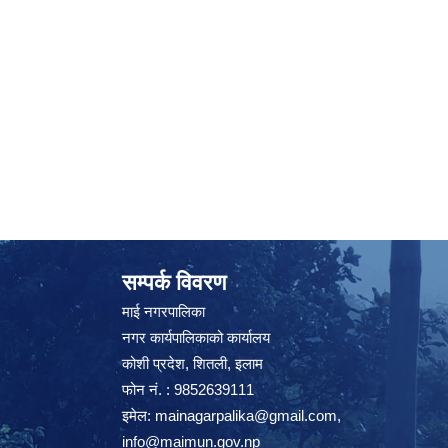
सम्पर्क विवरण
माई नगरपालिका
नगर कार्यपालिकाको कार्यालय
कोशी प्रदेश, शितली, इलाम
फोन नं. : 9852639111
इमेल:
mainagarpalika@gmail.com
,
info@maimun.gov.np