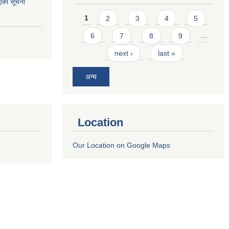
एको सूचना
Pages
1
2
3
4
5
6
7
8
9
…
next ›
last »
अन्य
Location
Our Location on Google Maps