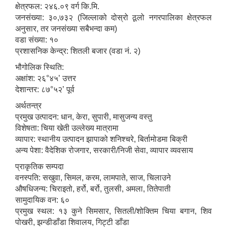
क्षेत्रफल: २४६.०९ वर्ग कि.मि.
जनसंख्या: ३०,७३२ (जिल्लाको दोस्रो ठूलो नगरपालिका क्षेत्रफल
अनुसार, तर जनसंख्या सबैभन्दा कम)
वडा संख्या: १०
प्रशासनिक केन्द्र: शितली बजार (वडा नं. २)
भौगोलिक स्थिति:
अक्षांश: २६°४५’ उत्तर
देशान्तर: ८७°५२’ पूर्व
अर्थतन्त्र
प्रमुख उत्पादन: धान, केरा, सुपारी, मासुजन्य वस्तु
विशेषता: चिया खेती उल्लेख्य मात्रामा
व्यापार: स्थानीय उत्पादन झापाको शनिश्चरे, बिर्तामोडमा बिक्री
अन्य पेशा: वैदेशिक रोजगार, सरकारी/निजी सेवा, व्यापार व्यवसाय
प्राकृतिक सम्पदा
वनस्पति: सखुवा, सिमल, करम, लामपाते, साज, चिलाउने
औषधिजन्य: चिराइतो, हर्रो, बर्रो, तुलसी, अमला, तितेपाती
सामुदायिक वन: ६०
प्रमुख स्थल: १३ कुने सिमसार, सितली/शोक्तिम चिया बगान, शिव
पोखरी, झन्डीडाँडा शिवालय, गिट्टी डाँडा