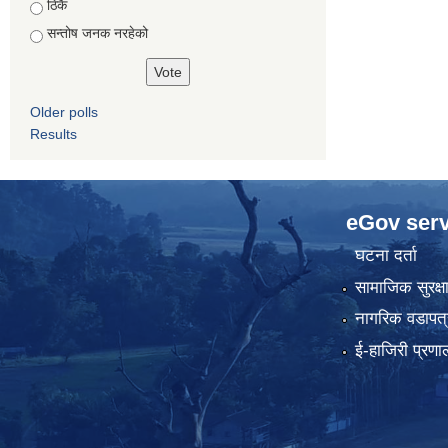
ठिकै
सन्तोष जनक नरहेको
Older polls
Results
eGov serv
घटना दर्ता
सामाजिक सुरक्ष
नागरिक वडापत्
ई-हाजिरी प्रणा