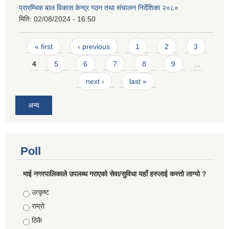
प्रारम्भिक बाल विकास केन्द्र गठन तथा संचालन निर्देशिका २०८०
मिति:
02/08/2024 - 16:50
Pages
« first
‹ previous
1
2
3
4
5
6
7
8
9
…
next ›
last »
अन्य
Poll
माई नगरपालिकाले उपलब्ध गराएको सेवा/सुविधा यहाँ हरुलाई कस्तो लाग्यो ?
Choices
उत्कृष्ट
राम्रो
ठिकै