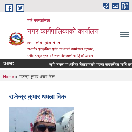
Skip to main content
माई नगरपालिका
नगर कार्यपालिकाको कार्यालय
इलाम, कोशी प्रदेश, नेपाल
स्थानीय प्राकृतिक श्रोत साधनको उपभोगको सुरुवात,
यसैबाट सुरु हुन्छ माई नगरपालिकाको समृद्धिको आधार
समाचार
श्री जनता माध्यमिक विद्यालयको सरुवा सहमतीका लागि दरखास्त
You are here
Home
» राजेन्द्र कुमार धमला विक
राजेन्द्र कुमार धमला विक