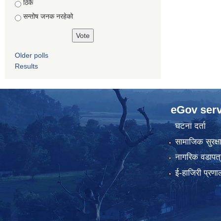
ठिकै
सन्तोष जनक नरहेको
Older polls
Results
eGov serv
घटना दर्ता
सामाजिक सुरक्ष
नागरिक वडापत्
ई-हाजिरी प्रणा