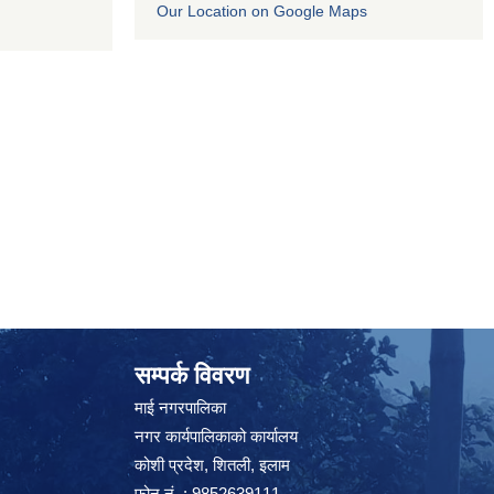
Our Location on Google Maps
सम्पर्क विवरण
माई नगरपालिका
नगर कार्यपालिकाको कार्यालय
कोशी प्रदेश, शितली, इलाम
फोन नं. : 9852639111