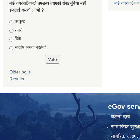
माई नगरपालिकाले उपलब्ध गराएको सेवा/सुविधा यहाँ
माई नगरपालिका
हरुलाई कस्तो लाग्यो ?
Choices
उत्कृष्ट
राम्रो
ठिकै
सन्तोष जनक नरहेको
Older polls
Results
eGov serv
घटना दर्ता
सामाजिक सुरक्ष
नागरिक वडापत्