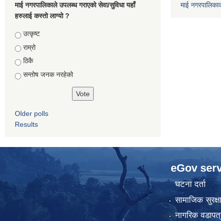
माई नगरपालिकाले उपलब्ध गराएको सेवा/सुविधा यहाँ
माई नगरपालिका
हरुलाई कस्तो लाग्यो ?
Choices
उत्कृष्ट
राम्रो
ठिकै
सन्तोष जनक नरहेको
Older polls
Results
eGov serv
घटना दर्ता
सामाजिक सुरक्ष
नागरिक वडापत्