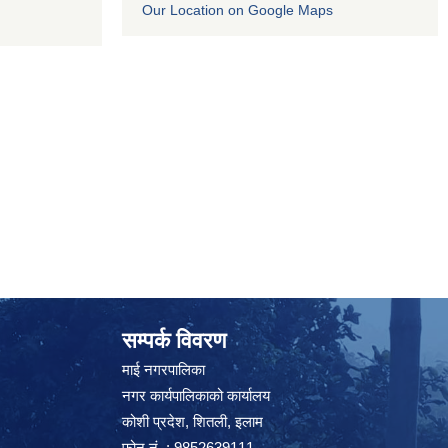
Our Location on Google Maps
सम्पर्क विवरण
माई नगरपालिका
नगर कार्यपालिकाको कार्यालय
कोशी प्रदेश, शितली, इलाम
फोन नं. : 9852639111