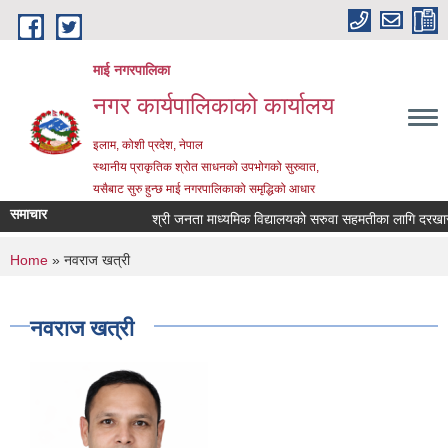
Skip to main content
माई नगरपालिका
नगर कार्यपालिकाको कार्यालय
इलाम, कोशी प्रदेश, नेपाल
स्थानीय प्राकृतिक श्रोत साधनको उपभोगको सुरुवात,
यसैबाट सुरु हुन्छ माई नगरपालिकाको समृद्धिको आधार
समाचार
श्री जनता माध्यमिक विद्यालयको सरुवा सहमतीका लागि दरखास्त आह
You are here
Home
» नवराज खत्री
नवराज खत्री