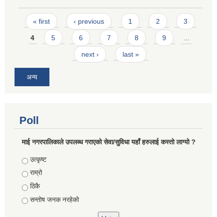
Pages
« first
‹ previous
1
2
3
4
5
6
7
8
9
…
next ›
last »
अन्य
Poll
माई नगरपालिकाले उपलब्ध गराएको सेवा/सुविधा यहाँ हरुलाई कस्तो लाग्यो ?
Choices
उत्कृष्ट
राम्रो
ठिकै
सन्तोष जनक नरहेको