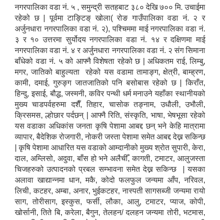
नगरपालिका वडा नं. ५ , समुन्द्री सतहबाट ३८० देखि ७०० मि. उचाईमा
रहेको छ | पूर्वमा टाङ्टिङ् खोला( रोङ गाउँपालिका वडा नं. २ र
अर्जुनधारा नगरपालिका वडा नं. २), पश्चिममा माई नगरपालिका वडा नं.
३ र १० उत्तरमा सुर्योदय नगरपालिका वडा नं. १४ र दक्षिणमा माई
नगरपालिका वडा नं. ४ र अर्जुनधारा नगरपालिका वडा नं. २ संग सिमाना
बाँधेको वडा नं. ५ को आफ्नै विशेषता रहेको छ | अधिकतम राई, लिम्बु,
मगर, जातिको बाहुल्यता रहेको यस वडामा तामाङ्ग, क्षेत्री, बाम्ह्रण,
कामी, दमाई, गुरुङ्ग जातजातिको पनि बसोबास रहेको छ | किराँत,
हिन्दु, इसाई, बौद्ध, जस्मनी, कविर पन्थी धर्म मनाउने यहाँका स्थानीयको
मुख्य चाडपर्वहरुमा दशैँ, तिहार, चासोक तङ्नाम, उधौली, उभौली,
क्रिसमस, ल्होछार पर्दछन् | आफ्नै रिति, संस्कृति, भाषा, भेषभूसा रहेको
यस वडाका अधिकांस जनता कृषि पेशामा आबद्द छन् भने केहि मात्रामा
व्यापार, बैदेशिक रोजगारी, नोकरी जस्ता पेशामा समेत आबद्द देख्न सकिन्छ
| कृषि पेशामा आधारित यस वडाको आम्दानीको मुख्य श्रोत सुपारी, केरा,
दाल, अम्लिसो, अदुवा, बाँस हो भने अलैचीँ, कागती, टमाटर, आलुजस्ता
चिजहरुको उत्पादनको प्रबल सम्भावना समेत देख्न सकिन्छ | यसका
अलावा खाद्यान्नमा धान, मकै, कोदो फलफुल जन्यमा आँप, नरिवल,
लिची, कटहर, अम्बा, अनार, भुईकटहर, नास्पती सागसब्जी जन्यमा रायो
साग, तोरीसाग, इस्कुस, फर्सी, लौका, आलु, टमाटर, प्याज, कोपी,
खोर्सानी, तिते बि, करेला, बैगुन, तेलहन/ दलहन जन्यमा तोरी, भटमास,