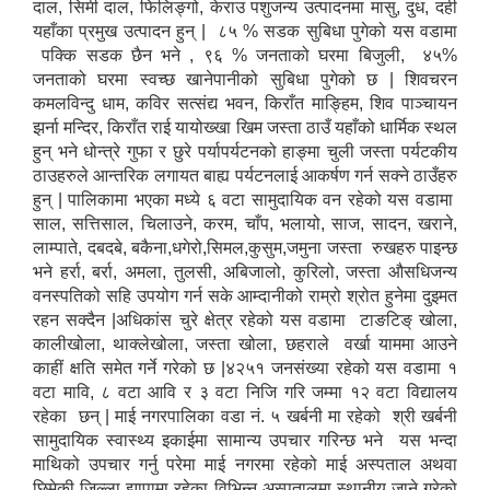
दाल, सिमी दाल, फिलिङ्गो, केराउ पशुजन्य उत्पादनमा मासु, दुध, दही
यहाँका प्रमुख उत्पादन हुन् | ८५ % सडक सुबिधा पुगेको यस वडामा
पक्कि सडक छैन भने , ९६ % जनताको घरमा बिजुली, ४५%
जनताको घरमा स्वच्छ खानेपानीको सुबिधा पुगेको छ | शिवचरन
कमलविन्दु धाम, कविर सत्संद्य भवन, किराँत माङ्हिम, शिव पाञ्चायन
झर्ना मन्दिर, किराँत राई यायोख्खा खिम जस्ता ठाउँ यहाँको धार्मिक स्थल
हुन् भने धोन्त्रे गुफा र छुरे पर्यापर्यटनको हाङ्मा चुली जस्ता पर्यटकीय
ठाउहरुले आन्तरिक लगायत बाह्य पर्यटनलाई आकर्षण गर्न सक्ने ठाउँहरु
हुन् | पालिकामा भएका मध्ये ६ वटा सामुदायिक वन रहेको यस वडामा
साल, सत्तिसाल, चिलाउने, करम, चाँप, भलायो, साज, सादन, खराने,
लाम्पाते, दबदबे, बकैना,धगेरो,सिमल,कुसुम,जमुना जस्ता रुखहरु पाइन्छ
भने हर्रा, बर्रा, अमला, तुलसी, अबिजालो, कुरिलो, जस्ता औसधिजन्य
वनस्पतिको सहि उपयोग गर्न सके आम्दानीको राम्रो श्रोत हुनेमा दुइमत
रहन सक्दैन |अधिकांस चुरे क्षेत्र रहेको यस वडामा टाङटिङ् खोला,
कालीखोला, थाक्लेखोला, जस्ता खोला, छहराले वर्खा याममा आउने
काहीं क्षति समेत गर्ने गरेको छ |४२५१ जनसंख्या रहेको यस वडामा १
वटा मावि, ८ वटा आवि र ३ वटा निजि गरि जम्मा १२ वटा विद्यालय
रहेका छन् | माई नगरपालिका वडा नं. ५ खर्बनी मा रहेको श्री खर्बनी
सामुदायिक स्वास्थ्य इकाईमा सामान्य उपचार गरिन्छ भने यस भन्दा
माथिको उपचार गर्नु परेमा माई नगरमा रहेको माई अस्पताल अथवा
छिमेकी जिल्ला झापामा रहेका विभिन्न अस्पतालमा स्थानीय जाने गरेको