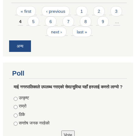
Pages
« first
‹ previous
1
2
3
4
5
6
7
8
9
…
next ›
last »
अन्य
Poll
माई नगरपालिकाले उपलब्ध गराएको सेवा/सुविधा यहाँ हरुलाई कस्तो लाग्यो ?
Choices
उत्कृष्ट
राम्रो
ठिकै
सन्तोष जनक नरहेको