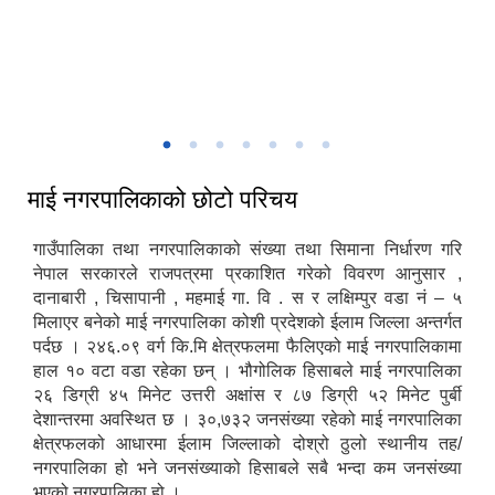
माई नगरपालिकाको नगर सभा तथा बजेट अधिवेशन
माई नगरपालिका - प्रवेशद्वार शुक्रबारे इलाम
चिलिङकोट चियाबगान
माई नगरपालिकाद्वारा आयोजित सार्वजनिक सुनुवाई कार्यक्रम
माई नगरपालिकाको छोटो परिचय
गाउँपालिका तथा नगरपालिकाको संख्या तथा सिमाना निर्धारण गरि
नेपाल सरकारले राजपत्रमा प्रकाशित गरेको विवरण आनुसार ,
दानाबारी , चिसापानी , महमाई गा. वि . स र लक्षिम्पुर वडा नं – ५
मिलाएर बनेको माई नगरपालिका कोशी प्रदेशको ईलाम जिल्ला अन्तर्गत
पर्दछ । २४६.०९ वर्ग कि.मि क्षेत्रफलमा फैलिएको माई नगरपालिकामा
हाल १० वटा वडा रहेका छन् । भौगोलिक हिसाबले माई नगरपालिका
२६ डिग्री ४५ मिनेट उत्तरी अक्षांस र ८७ डिग्री ५२ मिनेट पुर्बी
देशान्तरमा अवस्थित छ । ३०,७३२ जनसंख्या रहेको माई नगरपालिका
क्षेत्रफलको आधारमा ईलाम जिल्लाको दोश्रो ठुलो स्थानीय तह/
नगरपालिका हो भने जनसंख्याको हिसाबले सबै भन्दा कम जनसंख्या
भएको नगरपालिका हो ।