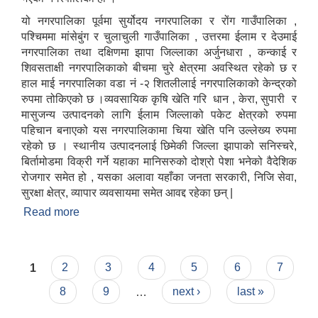
यो नगरपालिका पूर्वमा सुर्योदय नगरपालिका र रोंग गाउँपालिका ,
पश्चिममा मांसेबुंग र चुलाचुली गाउँपालिका , उत्तरमा ईलाम र देउमाई
नगरपालिका तथा दक्षिणमा झापा जिल्लाका अर्जुनधारा , कन्काई र
शिवसताक्षी नगरपालिकाको बीचमा चुरे क्षेत्रमा अवस्थित रहेको छ र
हाल माई नगरपालिका वडा नं -२ शितलीलाई नगरपालिकाको केन्द्रको
रुपमा तोकिएको छ ।व्यवसायिक कृषि खेति गरि धान , केरा, सुपारी र
मासुजन्य उत्पादनको लागि ईलाम जिल्लाको पकेट क्षेत्रको रुपमा
पहिचान बनाएको यस नगरपालिकामा चिया खेति पनि उल्लेख्य रुपमा
रहेको छ । स्थानीय उत्पादनलाई छिमेकी जिल्ला झापाको सनिस्चरे,
बिर्तामोडमा विक्री गर्ने यहाका मानिसरुको दोश्रो पेशा भनेको वैदेशिक
रोजगार समेत हो , यसका अलावा यहाँका जनता सरकारी, निजि सेवा,
सुरक्षा क्षेत्र, व्यापार व्यवसायमा समेत आवद्द रहेका छन् |
Read more
about माई नगरपालिकाको छोटो परिचय
Pages
1
2
3
4
5
6
7
8
9
…
next ›
last »