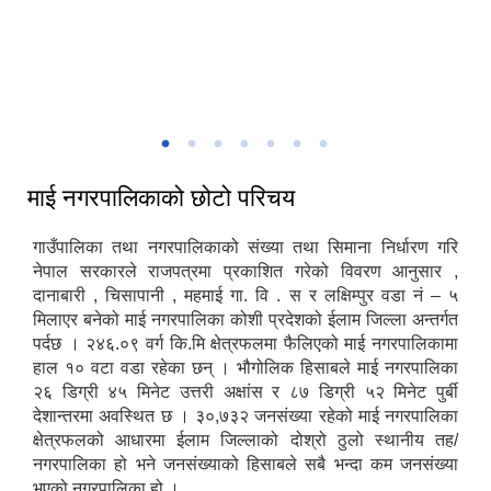
माई नगरपालिकाको नगर सभा तथा बजेट अधिवेशन
माई नगरपालिका - प्रवेशद्वार शुक्रबारे इलाम
चिलिङकोट चियाबगान
माई नगरपालिकाद्वारा आयोजित सार्वजनिक सुनुवाई कार्यक्रम
माई नगरपालिकाको छोटो परिचय
गाउँपालिका तथा नगरपालिकाको संख्या तथा सिमाना निर्धारण गरि
नेपाल सरकारले राजपत्रमा प्रकाशित गरेको विवरण आनुसार ,
दानाबारी , चिसापानी , महमाई गा. वि . स र लक्षिम्पुर वडा नं – ५
मिलाएर बनेको माई नगरपालिका कोशी प्रदेशको ईलाम जिल्ला अन्तर्गत
पर्दछ । २४६.०९ वर्ग कि.मि क्षेत्रफलमा फैलिएको माई नगरपालिकामा
हाल १० वटा वडा रहेका छन् । भौगोलिक हिसाबले माई नगरपालिका
२६ डिग्री ४५ मिनेट उत्तरी अक्षांस र ८७ डिग्री ५२ मिनेट पुर्बी
देशान्तरमा अवस्थित छ । ३०,७३२ जनसंख्या रहेको माई नगरपालिका
क्षेत्रफलको आधारमा ईलाम जिल्लाको दोश्रो ठुलो स्थानीय तह/
नगरपालिका हो भने जनसंख्याको हिसाबले सबै भन्दा कम जनसंख्या
भएको नगरपालिका हो ।