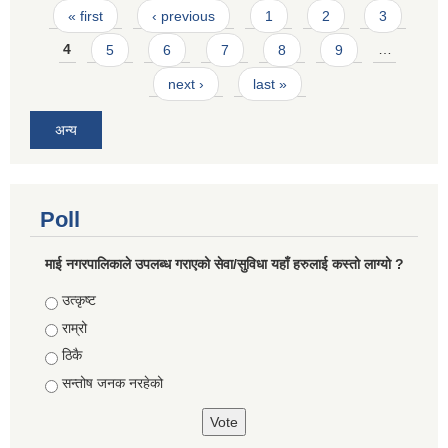
Pages
« first
‹ previous
1
2
3
4
5
6
7
8
9
…
next ›
last »
अन्य
Poll
माई नगरपालिकाले उपलब्ध गराएको सेवा/सुविधा यहाँ हरुलाई कस्तो लाग्यो ?
Choices
उत्कृष्ट
राम्रो
ठिकै
सन्तोष जनक नरहेको