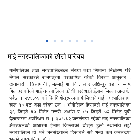
माई नगरपालिकाको नगर सभा तथा बजेट अधिवेशन
माई नगरपालिका - प्रवेशद्वार शुक्रबारे इलाम
चिलिङकोट चियाबगान
माई नगरपालिकाद्वारा आयोजित सार्वजनिक सुनुवाई कार्यक्रम
माई नगरपालिकाको छोटो परिचय
गाउँपालिका तथा नगरपालिकाको संख्या तथा सिमाना निर्धारण गरि
नेपाल सरकारले राजपत्रमा प्रकाशित गरेको विवरण आनुसार ,
दानाबारी , चिसापानी , महमाई गा. वि . स र लक्षिम्पुर वडा नं – ५
मिलाएर बनेको माई नगरपालिका कोशी प्रदेशको ईलाम जिल्ला अन्तर्गत
पर्दछ । २४६.०९ वर्ग कि.मि क्षेत्रफलमा फैलिएको माई नगरपालिकामा
हाल १० वटा वडा रहेका छन् । भौगोलिक हिसाबले माई नगरपालिका
२६ डिग्री ४५ मिनेट उत्तरी अक्षांस र ८७ डिग्री ५२ मिनेट पुर्बी
देशान्तरमा अवस्थित छ । ३०,७३२ जनसंख्या रहेको माई नगरपालिका
क्षेत्रफलको आधारमा ईलाम जिल्लाको दोश्रो ठुलो स्थानीय तह/
नगरपालिका हो भने जनसंख्याको हिसाबले सबै भन्दा कम जनसंख्या
भएको नगरपालिका हो ।