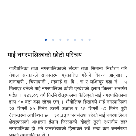
माई नगरपालिकाको नगर सभा तथा बजेट अधिवेशन
माई नगरपालिका - प्रवेशद्वार शुक्रबारे इलाम
चिलिङकोट चियाबगान
माई नगरपालिकाद्वारा आयोजित सार्वजनिक सुनुवाई कार्यक्रम
माई नगरपालिकाको छोटो परिचय
गाउँपालिका तथा नगरपालिकाको संख्या तथा सिमाना निर्धारण गरि
नेपाल सरकारले राजपत्रमा प्रकाशित गरेको विवरण आनुसार ,
दानाबारी , चिसापानी , महमाई गा. वि . स र लक्षिम्पुर वडा नं – ५
मिलाएर बनेको माई नगरपालिका कोशी प्रदेशको ईलाम जिल्ला अन्तर्गत
पर्दछ । २४६.०९ वर्ग कि.मि क्षेत्रफलमा फैलिएको माई नगरपालिकामा
हाल १० वटा वडा रहेका छन् । भौगोलिक हिसाबले माई नगरपालिका
२६ डिग्री ४५ मिनेट उत्तरी अक्षांस र ८७ डिग्री ५२ मिनेट पुर्बी
देशान्तरमा अवस्थित छ । ३०,७३२ जनसंख्या रहेको माई नगरपालिका
क्षेत्रफलको आधारमा ईलाम जिल्लाको दोश्रो ठुलो स्थानीय तह/
नगरपालिका हो भने जनसंख्याको हिसाबले सबै भन्दा कम जनसंख्या
भएको नगरपालिका हो ।