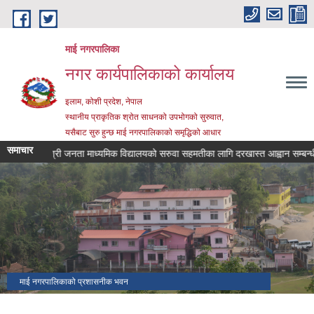
Skip to main content
माई नगरपालिका
नगर कार्यपालिकाको कार्यालय
इलाम, कोशी प्रदेश, नेपाल
स्थानीय प्राकृतिक श्रोत साधनको उपभोगको सुरुवात,
यसैबाट सुरु हुन्छ माई नगरपालिकाको समृद्धिको आधार
समाचार
श्री जनता माध्यमिक विद्यालयको सरुवा सहमतीका लागि दरखास्त आह्वान सम्बन्धी सूचन
माई न.पा, व्यवसायीक केरा खेती
चिलिङ्गकोट चिया बगान, माई नगरपालिका
माई नगरपालिकाको प्रशासनीक भवन