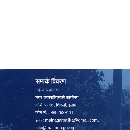
सम्पर्क विवरण
माई नगरपालिका
नगर कार्यपालिकाको कार्यालय
कोशी प्रदेश, शितली, इलाम
फोन नं. : 9852639111
इमेल:
mainagarpalika@gmail.com
,
info@maimun.gov.np