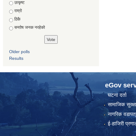
Choices
उत्कृष्ट
राम्रो
ठिकै
सन्तोष जनक नरहेको
Older polls
Results
eGov serv
घटना दर्ता
सामाजिक सुरक्ष
नागरिक वडापत्
ई-हाजिरी प्रणा