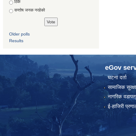
ठिकै
सन्तोष जनक नरहेको
Older polls
Results
eGov serv
घटना दर्ता
सामाजिक सुरक्ष
नागरिक वडापत्
ई-हाजिरी प्रणा