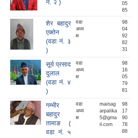
नं. २ )
05
85
वडा
98
शेर बहादुर
अध्य
04
एक्तेन
क्ष
92
(वडा नं. ३
82
)
31
वडा
98
सूर्य प्रसाद
अध्य
16
दुलाल
क्ष
05
(वडा नं. ४
79
)
81
वडा
mainag
98
गम्भीर
अध्य
arpalika
17
बहादुर
क्ष
5@gma
90
तामाङ (
il.com
78
वडा नं. ५
88