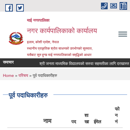
Skip to main content
माई नगरपालिका
नगर कार्यपालिकाको कार्यालय
इलाम, कोशी प्रदेश, नेपाल
स्थानीय प्राकृतिक श्रोत साधनको उपभोगको सुरुवात,
यसैबाट सुरु हुन्छ माई नगरपालिकाको समृद्धिको आधार
समाचार
श्री जनता माध्यमिक विद्यालयको सरुवा सहमतीका लागि दरखास्त आह्वान
You are here
Home
»
परिचय
» पूर्व पदाधिकारीहरु
पूर्व पदाधिकारीहरु
फो
शा
न
नाम
पद
खा
ईमेल
नं