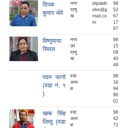
नगर
dipakth
98
दिपक
प्रमु
ebe@g
52
कुमार थेवे
ख
mail.co
67
m
17
87
नगर
98
विष्णुमाया
उप
15
रिमाल
प्रमु
08
ख
40
48
वडा
98
पदम फागो
अध्य
16
(वडा नं. १
क्ष
94
)
90
01
वडा
98
खम्ब सिंह
अध्य
42
लिम्वु (वडा
क्ष
71