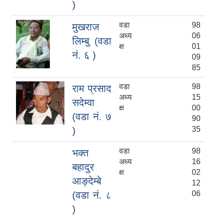
)
वडा
98
मुखराज
अध्य
06
लिम्बु (वडा
क्ष
01
नं. ६ )
09
85
वडा
98
राम प्रसाद
अध्य
15
सदेम्वा
क्ष
00
(वडा नं. ७
90
)
35
वडा
98
भक्त
अध्य
16
बहादुर
क्ष
02
आङ्देम्बे
12
(वडा नं. ८
06
)