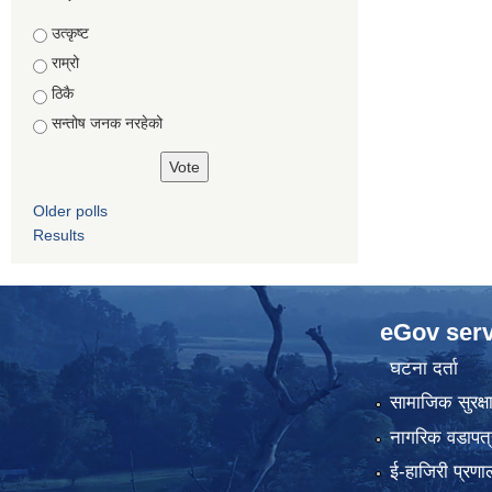
Choices
उत्कृष्ट
राम्रो
ठिकै
सन्तोष जनक नरहेको
Older polls
Results
eGov serv
घटना दर्ता
सामाजिक सुरक्ष
नागरिक वडापत्
ई-हाजिरी प्रणा