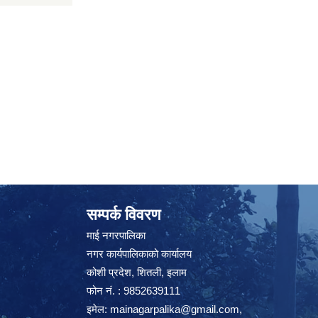
सम्पर्क विवरण
माई नगरपालिका
नगर कार्यपालिकाको कार्यालय
कोशी प्रदेश, शितली, इलाम
फोन नं. : 9852639111
इमेल:
mainagarpalika@gmail.com
,