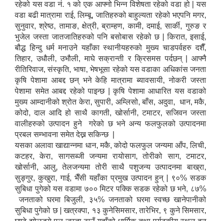
रहेको यस वडा नं. १ को एक आफ्नो भिन्न विशेषता रहेको वडा हो | यस
वडा बढी मात्रामा राई, लिम्बू, जातिहरुको बाहुल्यता रहेको भएपनि मगर,
सुनुवार, श्रेष्ठ, तामाङ, क्षेत्री, ब्राम्हण, कामी, दमाई, सार्की, गुरुङ र
भुजेल जस्ता जातजातिहरुको पनि बसोबास रहेको छ | किरात, इसाई,
बौद्ध हिन्दु धर्म मनाउने यहाँका स्थानीयहरुको मुख्य चाडपर्वहरु दशैँ,
तिहार, उधौली, उभौली, माघे सक्रान्ती र क्रिसमस पर्दछन् | आफ्नै
रीतिरिवाज, संस्कृति, भाषा, भेषभूसा रहेको यस वडाका अधिकांस जनता
कृषि पेशामा आबद्द छन् भने केहि मात्रामा ब्यावसायी, नोकरी जस्ता
पेशामा समेत आबद्द रहेको पाइन्छ | कृषि पेशामा आधारित यस वडाको
मुख्य आम्दानीको श्रोत केरा, सुपारी, अम्लिसो, बाँस, अदुवा, धान, मकै,
कोदो, दाल आदि हो साथै कागती, खोर्सानी, टमाटर, सजिवन जस्ता
वालीहरुको उत्पादन हुने गरेको छ भने अन्य फलफुलको उत्पादनमा
प्रबल सम्भावना समेत देख्न सकिन्छ |
यसका अलावा खाद्यान्नमा धान, मकै, कोदो फलफुल जन्यमा आँप, लिची,
कटहर, केरा, सागसब्जी जन्यमा रायोसाग, तोरीको साग, टमाटर,
खोर्सानी, आलु, तेलजन्यमा तोरी साथै पशुजन्य उत्पादनमा बाख्रा,
सुङ्गुर, कुखुरा, गाई, भैँसी यहाँका प्रमुख उत्पादन हुन् | ९०% सडक
सुबिधा पुगेको यस वडामा ७०० मिटर पक्कि सडक रहेको छ भने, ८७%
जनताको घरमा बिजुली, ३५% जनताको घरमा स्वच्छ खानेपानीको
सुबिधा पुगेको छ | खत्रक्पा, १३ कुनेसिमसार, तारेभिर, ९ कुने सिमसार,