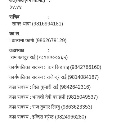
क्षेत्रफल(वर्ग कि.मी.) :
३४.४४
सचिव :
सागर थापा (9816994181)
का.स.
: कल्पना फागो (9862679129)
वडाध्यक्ष :
राम बहादुर राई (९८१०२००४६५)
कार्यपालिका सदस्य : कर सिंह राइ (9842786160)
कार्यपालिका सदस्य : राजेन्द्र राई (9814084167)
वडा सदस्य : दिल कुमारी राई (9842642316)
वडा सदस्य : भगवती देवी बराइली (9815049537)
वडा सदस्य : राज कुमार लिम्बु (9863623353)
वडा सदस्य : इन्दिरा श्रेष्ठ (9824966280)