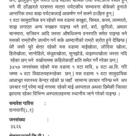
घण्टे झोलुङ्गे पुल जस्ता ठाउँ यहाँको धार्मिक तथा पर्यटकीय स्थल हुन्
भने यी ठाँउहरले प्रशस्त मात्रा पर्यटकीय सम्भावना बोकेको हुनाले
आन्तरिक तथा बाह्य पर्यटकलाई आकर्षण गर्न सक्ने ठाउँहरु हुन् |
९ वटा सामुदायिक वन रहेको यस वडामा सखुवा, सिमल, करम, लामपाते,
साझ लगाएत अन्य रुखहरु पाइन्छ भने हर्रा, बर्रा, कुरिलो, अमला
चानमारा, सजिवन आदि जस्ता औषधिजन्य वनस्पति समेत पाइन्छ भने
यसको राम्रोसँग उपयोग गर्न सके आम्दानीको राम्रो स्रोत हुने देखिन्छ |
धेरै जसो चुरे क्षेत्र रहेको यस वडामा माईखोला, लोदिया खोला,
हिलेखोला, सानोहिले, संधुवाखोला, सुनझोडे, वाइरुपाखोला जस्ता नदि
रहेका छन् भने वर्खायाममा कहिलेकाहीं क्षति समेत गर्ने गरेका छन् |
३४५७ जनसंख्या रहेको यस वडामा १ वटा मावि, ४ वटा आ.वि. गरि
जम्मा ५ वटा विद्यालयहरुरहेका छन् | यस वडामा १ वटा सामुदायिक
आधाभूत स्वास्थ्य केन्द्र रहेको छ जहाँ सामान्य उपचार गरिन्छ भने थप
उपचार गर्नु परेमा माई नगरमा रहेको माई अस्पताल अथवा छिमेकी जिल्ला
झापामा रहेका विभिन्न अस्पतालहरुमा स्थानीय जाने गरेको पाइन्छ ।
समावेश गाविस :
दानावारी(८,९)
जनसंख्या :
३६२६