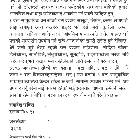
घण्टे झोलुङ्गे पुल जस्ता ठाउँ यहाँको धार्मिक तथा पर्यटकीय स्थल हुन्
भने यी ठाँउहरले प्रशस्त मात्रा पर्यटकीय सम्भावना बोकेको हुनाले
आन्तरिक तथा बाह्य पर्यटकलाई आकर्षण गर्न सक्ने ठाउँहरु हुन् |
९ वटा सामुदायिक वन रहेको यस वडामा सखुवा, सिमल, करम, लामपाते,
साझ लगाएत अन्य रुखहरु पाइन्छ भने हर्रा, बर्रा, कुरिलो, अमला
चानमारा, सजिवन आदि जस्ता औषधिजन्य वनस्पति समेत पाइन्छ भने
यसको राम्रोसँग उपयोग गर्न सके आम्दानीको राम्रो स्रोत हुने देखिन्छ |
धेरै जसो चुरे क्षेत्र रहेको यस वडामा माईखोला, लोदिया खोला,
हिलेखोला, सानोहिले, संधुवाखोला, सुनझोडे, वाइरुपाखोला जस्ता नदि
रहेका छन् भने वर्खायाममा कहिलेकाहीं क्षति समेत गर्ने गरेका छन् |
३४५७ जनसंख्या रहेको यस वडामा १ वटा मावि, ४ वटा आ.वि. गरि
जम्मा ५ वटा विद्यालयहरुरहेका छन् | यस वडामा १ वटा सामुदायिक
आधाभूत स्वास्थ्य केन्द्र रहेको छ जहाँ सामान्य उपचार गरिन्छ भने थप
उपचार गर्नु परेमा माई नगरमा रहेको माई अस्पताल अथवा छिमेकी जिल्ला
झापामा रहेका विभिन्न अस्पतालहरुमा स्थानीय जाने गरेको पाइन्छ ।
समावेश गाविस :
दानावारी(८,९)
जनसंख्या :
३६२६