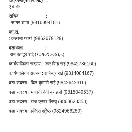
क्षेत्रफल(वर्ग कि.मी.) :
३४.४४
सचिव :
सागर थापा (9816994181)
का.स.
: कल्पना फागो (9862679129)
वडाध्यक्ष :
राम बहादुर राई (९८१०२००४६५)
कार्यपालिका सदस्य : कर सिंह राइ (9842786160)
कार्यपालिका सदस्य : राजेन्द्र राई (9814084167)
वडा सदस्य : दिल कुमारी राई (9842642316)
वडा सदस्य : भगवती देवी बराइली (9815049537)
वडा सदस्य : राज कुमार लिम्बु (9863623353)
वडा सदस्य : इन्दिरा श्रेष्ठ (9824966280)