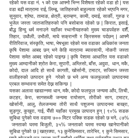
रहेको यस वडा नं. १ को एक आफ्नो भिन्न विशेषता रहेको वडा हो | यस
वडा बढी मात्रामा राई, लिम्बू, जातिहरुको बाहुल्यता रहेको भएपनि मगर,
सुनुवार, श्रेष्ठ, तामाङ, क्षेत्री, ब्राम्हण, कामी, दमाई, सार्की, गुरुङ र
भुजेल जस्ता जातजातिहरुको पनि बसोबास रहेको छ | किरात, इसाई,
बौद्ध हिन्दु धर्म मनाउने यहाँका स्थानीयहरुको मुख्य चाडपर्वहरु दशैँ,
तिहार, उधौली, उभौली, माघे सक्रान्ती र क्रिसमस पर्दछन् | आफ्नै
रीतिरिवाज, संस्कृति, भाषा, भेषभूसा रहेको यस वडाका अधिकांस जनता
कृषि पेशामा आबद्द छन् भने केहि मात्रामा ब्यावसायी, नोकरी जस्ता
पेशामा समेत आबद्द रहेको पाइन्छ | कृषि पेशामा आधारित यस वडाको
मुख्य आम्दानीको श्रोत केरा, सुपारी, अम्लिसो, बाँस, अदुवा, धान, मकै,
कोदो, दाल आदि हो साथै कागती, खोर्सानी, टमाटर, सजिवन जस्ता
वालीहरुको उत्पादन हुने गरेको छ भने अन्य फलफुलको उत्पादनमा
प्रबल सम्भावना समेत देख्न सकिन्छ |
यसका अलावा खाद्यान्नमा धान, मकै, कोदो फलफुल जन्यमा आँप, लिची,
कटहर, केरा, सागसब्जी जन्यमा रायोसाग, तोरीको साग, टमाटर,
खोर्सानी, आलु, तेलजन्यमा तोरी साथै पशुजन्य उत्पादनमा बाख्रा,
सुङ्गुर, कुखुरा, गाई, भैँसी यहाँका प्रमुख उत्पादन हुन् | ९०% सडक
सुबिधा पुगेको यस वडामा ७०० मिटर पक्कि सडक रहेको छ भने, ८७%
जनताको घरमा बिजुली, ३५% जनताको घरमा स्वच्छ खानेपानीको
सुबिधा पुगेको छ | खत्रक्पा, १३ कुनेसिमसार, तारेभिर, ९ कुने सिमसार,