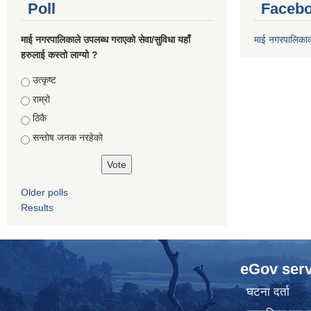
Poll
Facebo
माई नगरपालिकाले उपलब्ध गराएको सेवा/सुविधा यहाँ
माई नगरपालिका
हरुलाई कस्तो लाग्यो ?
Choices
उत्कृष्ट
राम्रो
ठिकै
सन्तोष जनक नरहेको
Older polls
Results
eGov serv
घटना दर्ता